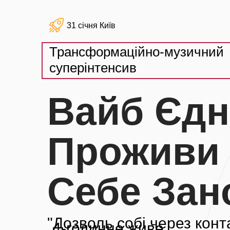
31 січня Київ
Трансформаційно-музичний
суперінтенсив
Вайб Єдн
Проживи
Себе Зан
"Дозволь собі через конт
4-годинне живе