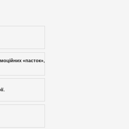
емоційних «пасток»,
ї.