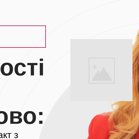
ості
ово:
акт з