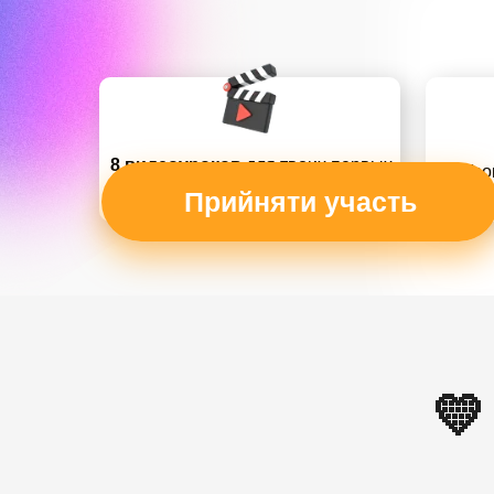
8 видеоуроков
для твоих первых
Уро
$5000
на продажах курса
каб
Прийняти участь
💛