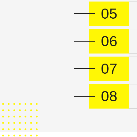
05
06
07
08