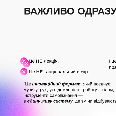
ВАЖЛИВО ОДРАЗУ
Це
НЕ
лекція.
І ц
пра
Це
НЕ
танцювальний вечір.
"Це
інноваційний формат
, який поєднує:
музику, рух, усвідомленість, роботу з тілом, 
інструменти самопізнання —
в
єдину живу систему
, де зміни відбувают