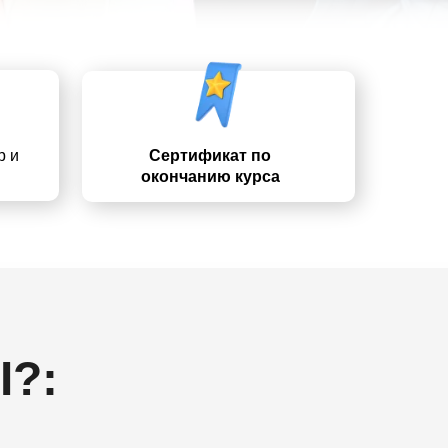
р и
Сертификат по
окончанию курса
І?
: