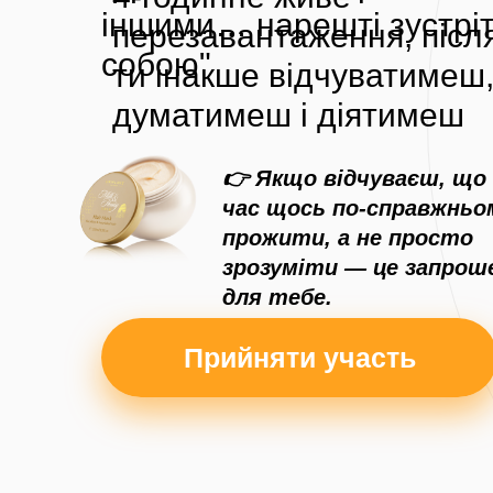
іншими… нарешті зустріт
перезавантаження, після
собою"
ти інакше відчуватимеш
думатимеш і діятимеш
👉 Якщо відчуваєш, що
час щось по-справжньо
прожити, а не просто
зрозуміти — це запрош
для тебе.
Прийняти участь