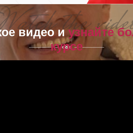
кое видео и
узнайте бо
курсе